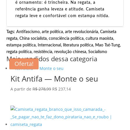
é ornamento: é trincheira. Na regata, a
referência ganha leveza e atitude. Camiseta
regata leve e confortável com estampa nítida.
Tags:
Antifascismo
,
arte política
,
arte revolucionária
,
Camiseta
regata
,
China socialista
,
consciência política
,
cultura maoísta
,
estampa política
,
Internacional
,
literatura política
,
Mao Tsé-Tung
,
regata política
,
resistência
,
revolução chinesa
,
Socialismo
Mais vendidos dessa categoria
Oferta!
Kit Antifa — Monte o seu
O
O
A partir de
R$
278,99
R$
237,14
preço
preço
original
atual
era:
é:
R$ 278,99.
R$ 237,14.