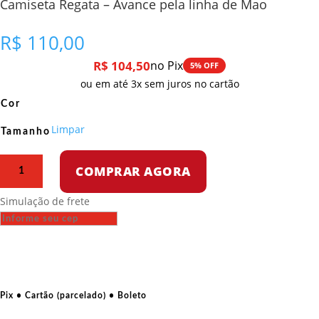
Camiseta Regata – Avance pela linha de Mao
R$
110,00
R$
104,50
no Pix
5% OFF
ou em até 3x sem juros no cartão
Cor
Limpar
Tamanho
Camiseta
COMPRAR AGORA
Regata
–
Simulação de frete
Avance
pela
linha
de
Mao
quantidade
Pix • Cartão (parcelado) • Boleto