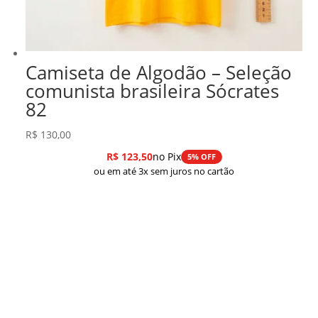
Camiseta de Algodão – Seleção
comunista brasileira Sócrates
82
R$
130,00
R$
123,50
no Pix
5% OFF
ou em até 3x sem juros no cartão