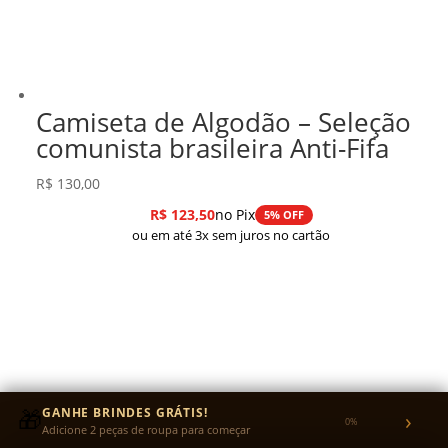
Camiseta de Algodão – Seleção
comunista brasileira Anti-Fifa
R$
130,00
R$
123,50
no Pix
5% OFF
ou em até 3x sem juros no cartão
🎁
GANHE BRINDES GRÁTIS!
›
0%
Adicione 2 peças de roupa para começar