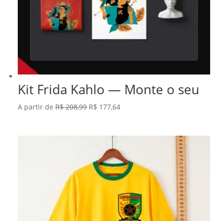
Kit Frida Kahlo — Monte o seu
O
O
A partir de
R$
208,99
R$
177,64
preço
preço
original
atual
era:
é:
R$ 208,99.
R$ 177,64.