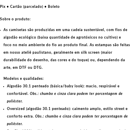
amaria,
Pix • Cartão (parcelado) • Boleto
se
eu
Sobre o produto:
tenho
As camisetas são produzidas em uma cadeia sustentável, com fios de
asas
algodão ecológico
(baixa quantidade de agrotóxicos no cultivo) e
para
foco no meio ambiente do fio ao produto final. As
estampas
são feitas
voar?
quantidade
em nosso ateliê paulistano, geralmente em
silk screen
(maior
durabilidade do desenho, das cores e do toque) ou, dependendo da
arte, em
DTF
ou
DTG
.
Modelos e qualidades:
Algodão 30.1 penteado (básica/baby look):
macio, respirável e
confortável.
Obs.: chumbo e cinza clara podem ter porcentagem de
poliéster.
Oversized (algodão 30.1 penteado):
caimento amplo, estilo street e
conforto extra.
Obs.: chumbo e cinza clara podem ter porcentagem de
poliéster.