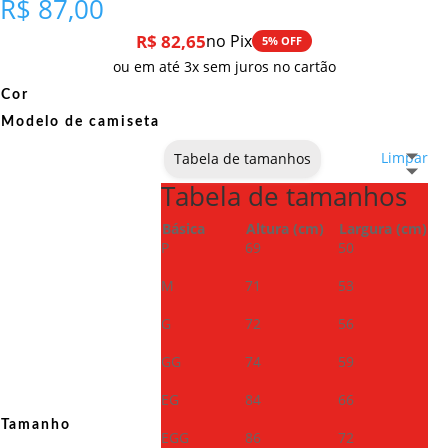
R$
87,00
R$
82,65
no Pix
5% OFF
ou em até 3x sem juros no cartão
Cor
Modelo de camiseta
Limpar
Tabela de tamanhos
Tabela de tamanhos
Básica
Altura (cm)
Largura (cm)
P
69
50
M
71
53
G
72
56
GG
74
59
EG
84
66
Tamanho
EGG
86
72