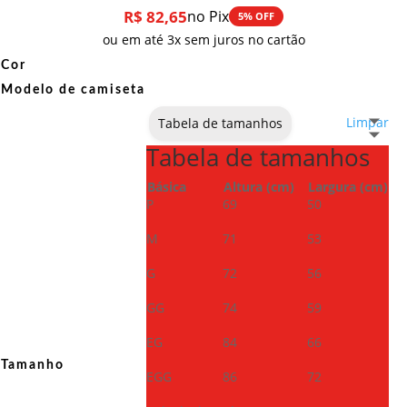
R$
82,65
no Pix
5% OFF
ou em até 3x sem juros no cartão
Cor
Modelo de camiseta
Limpar
Tabela de tamanhos
Tabela de tamanhos
Básica
Altura (cm)
Largura (cm)
P
69
50
M
71
53
G
72
56
GG
74
59
EG
84
66
Tamanho
EGG
86
72