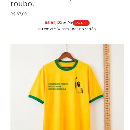
roubo.
R$
87,00
R$
82,65
no Pix
5% OFF
ou em até 3x sem juros no cartão