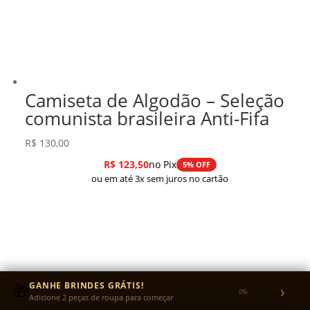
Camiseta de Algodão – Seleção
comunista brasileira Anti-Fifa
R$
130,00
R$
123,50
no Pix
5% OFF
ou em até 3x sem juros no cartão
🎁
GANHE BRINDES GRÁTIS!
›
0%
Adicione 2 peças de roupa para começar