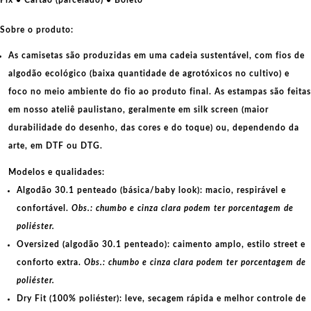
me
alimenta.
Sobre o produto:
quantidade
As camisetas são produzidas em uma cadeia sustentável, com fios de
algodão ecológico
(baixa quantidade de agrotóxicos no cultivo) e
foco no meio ambiente do fio ao produto final. As
estampas
são feitas
em nosso ateliê paulistano, geralmente em
silk screen
(maior
durabilidade do desenho, das cores e do toque) ou, dependendo da
arte, em
DTF
ou
DTG
.
Modelos e qualidades:
Algodão 30.1 penteado (básica/baby look):
macio, respirável e
confortável.
Obs.: chumbo e cinza clara podem ter porcentagem de
poliéster.
Oversized (algodão 30.1 penteado):
caimento amplo, estilo street e
conforto extra.
Obs.: chumbo e cinza clara podem ter porcentagem de
poliéster.
Dry Fit (100% poliéster):
leve, secagem rápida e melhor controle de