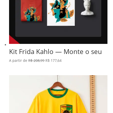
Kit Frida Kahlo — Monte o seu
O
O
A partir de
R$
208,99
R$
177,64
preço
preço
original
atual
era:
é:
R$ 208,99.
R$ 177,64.