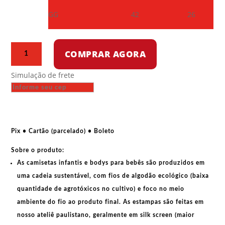
GG
42
26
Camiseta
COMPRAR AGORA
infantil
-
Simulação de frete
Ainda
estou
aqui,
abaixo
a
Pix • Cartão (parcelado) • Boleto
ditadura
Sobre o produto:
quantidade
As
camisetas infantis e bodys para bebês
são produzidos em
uma cadeia sustentável, com fios de
algodão ecológico
(baixa
quantidade de agrotóxicos no cultivo) e foco no meio
ambiente do fio ao produto final. As
estampas
são feitas em
nosso ateliê paulistano, geralmente em
silk screen
(maior