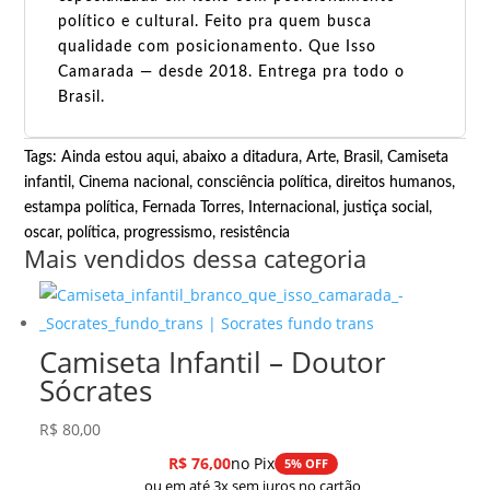
político e cultural. Feito pra quem busca
qualidade com posicionamento. Que Isso
Camarada — desde 2018. Entrega pra todo o
Brasil.
Tags:
Ainda estou aqui, abaixo a ditadura
,
Arte
,
Brasil
,
Camiseta
infantil
,
Cinema nacional
,
consciência política
,
direitos humanos
,
estampa política
,
Fernada Torres
,
Internacional
,
justiça social
,
oscar
,
política
,
progressismo
,
resistência
Mais vendidos dessa categoria
Camiseta Infantil – Doutor
Sócrates
R$
80,00
R$
76,00
no Pix
5% OFF
ou em até 3x sem juros no cartão