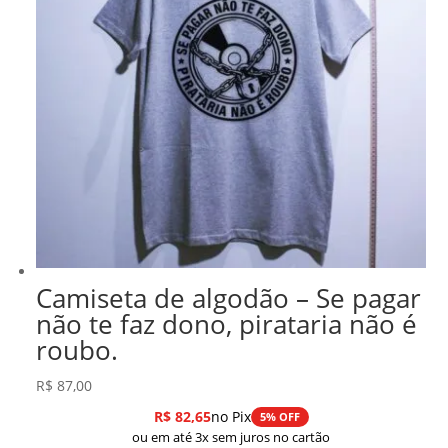
Camiseta de algodão – Se pagar
não te faz dono, pirataria não é
roubo.
R$
87,00
R$
82,65
no Pix
5% OFF
ou em até 3x sem juros no cartão