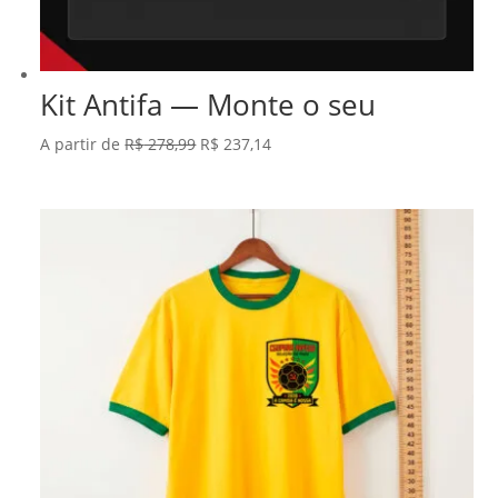
Kit Antifa — Monte o seu
O
O
A partir de
R$
278,99
R$
237,14
preço
preço
original
atual
era:
é:
R$ 278,99.
R$ 237,14.