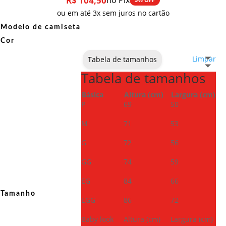
R$
104,50
no Pix
ou em até 3x sem juros no cartão
Modelo de camiseta
Cor
Limpar
Tabela de tamanhos
Tabela de tamanhos
Básica
Altura (cm)
Largura (cm)
P
69
50
M
71
53
G
72
56
GG
74
59
EG
84
66
Tamanho
EGG
86
72
Baby look
Altura (cm)
Largura (cm)