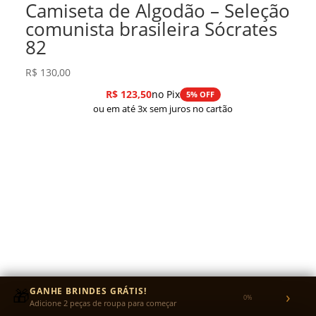
Camiseta de Algodão – Seleção
comunista brasileira Sócrates
82
R$
130,00
R$
123,50
no Pix
5% OFF
ou em até 3x sem juros no cartão
🎁
GANHE BRINDES GRÁTIS!
›
0%
Adicione 2 peças de roupa para começar