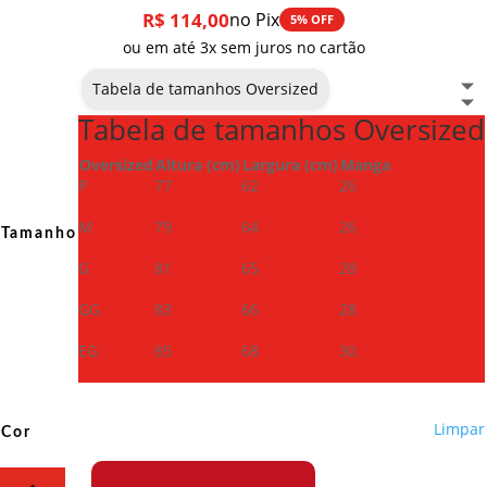
R$
114,00
no Pix
5% OFF
ou em até 3x sem juros no cartão
Tabela de tamanhos Oversized
Tabela de tamanhos Oversized
Oversized
Altura (cm)
Largura (cm)
Manga
P
77
62
26
M
79
64
26
Tamanho
G
81
65
28
GG
83
66
28
EG
85
68
30
Limpar
Cor
Camiseta