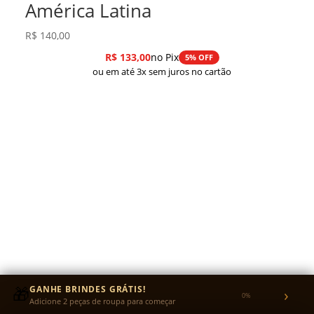
América Latina
R$
140,00
R$
133,00
no Pix
5% OFF
ou em até 3x sem juros no cartão
TROCAS
🎁
GANHE BRINDES GRÁTIS!
›
0%
Recebeu com avaria? A troca é grátis.
Adicione 2 peças de roupa para começar