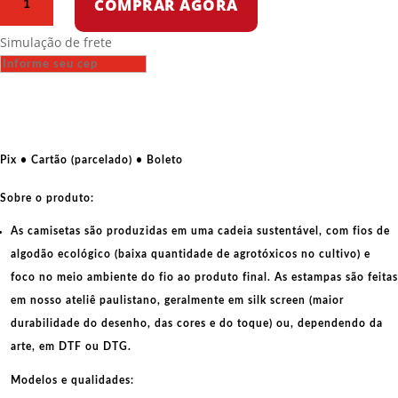
COMPRAR AGORA
Oversized
-
Simulação de frete
Vidas
Palestinas
importam
-
Escudo
quantidade
Pix • Cartão (parcelado) • Boleto
Sobre o produto:
As camisetas são produzidas em uma cadeia sustentável, com fios de
algodão ecológico
(baixa quantidade de agrotóxicos no cultivo) e
foco no meio ambiente do fio ao produto final. As
estampas
são feitas
em nosso ateliê paulistano, geralmente em
silk screen
(maior
durabilidade do desenho, das cores e do toque) ou, dependendo da
arte, em
DTF
ou
DTG
.
Modelos e qualidades: