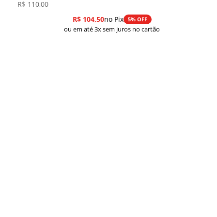
R$
110,00
R$
104,50
no Pix
5% OFF
ou em até 3x sem juros no cartão