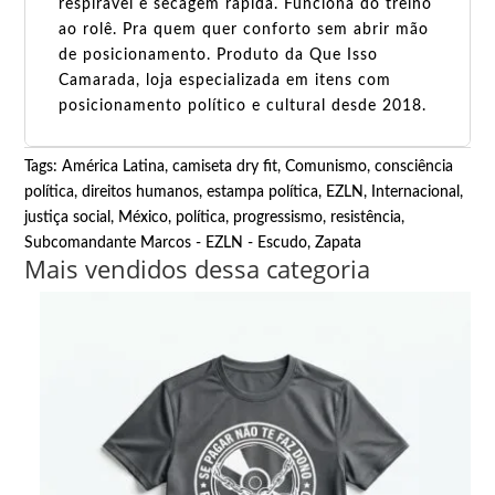
respirável e secagem rápida. Funciona do treino
ao rolê. Pra quem quer conforto sem abrir mão
de posicionamento. Produto da Que Isso
Camarada, loja especializada em itens com
posicionamento político e cultural desde 2018.
Tags:
América Latina
,
camiseta dry fit
,
Comunismo
,
consciência
política
,
direitos humanos
,
estampa política
,
EZLN
,
Internacional
,
justiça social
,
México
,
política
,
progressismo
,
resistência
,
Subcomandante Marcos - EZLN - Escudo
,
Zapata
Mais vendidos dessa categoria