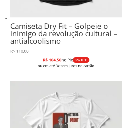
Camiseta Dry Fit – Golpeie o
inimigo da revolução cultural –
antialcoolismo
R$
110,00
R$
104,50
no Pix
5% OFF
ou em até 3x sem juros no cartão