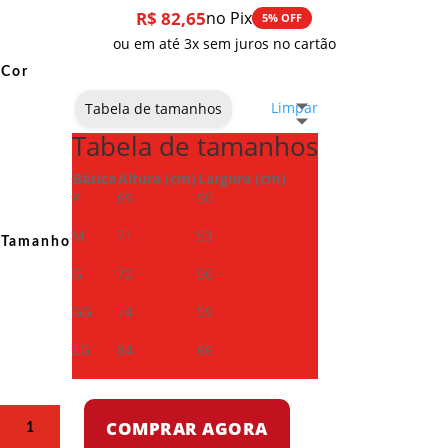
R$
82,65
no Pix
5% OFF
ou em até 3x sem juros no cartão
Cor
Limpar
Tabela de tamanhos
Tabela de tamanhos
Básica
Altura (cm)
Largura (cm)
P
69
50
M
71
53
Tamanho
G
72
56
GG
74
59
EG
84
66
Camiseta
COMPRAR AGORA
Dry