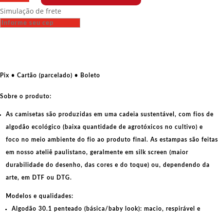
Fit
Simulação de frete
-
Subcomandante
Marcos
-
EZLN
-
Pix • Cartão (parcelado) • Boleto
Escudo
quantidade
Sobre o produto:
As camisetas são produzidas em uma cadeia sustentável, com fios de
algodão ecológico
(baixa quantidade de agrotóxicos no cultivo) e
foco no meio ambiente do fio ao produto final. As
estampas
são feitas
em nosso ateliê paulistano, geralmente em
silk screen
(maior
durabilidade do desenho, das cores e do toque) ou, dependendo da
arte, em
DTF
ou
DTG
.
Modelos e qualidades:
Algodão 30.1 penteado (básica/baby look):
macio, respirável e