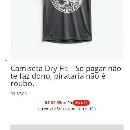
Camiseta Dry Fit – Se pagar não
te faz dono, pirataria não é
roubo.
R$
87,00
R$
82,65
no Pix
5% OFF
ou em até 3x sem juros no cartão