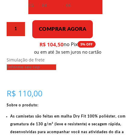
EG
84
66
Camiseta
COMPRAR AGORA
Dry
Fit
R$
104,50
no Pix
5% OFF
–
ou em até 3x sem juros no cartão
Lênin
Simulação de frete
e
a
eletrificação
1924
quantidade
R$
110,00
Sobre o produto:
As camisetas são feitas em
malha Dry Fit 100% poliéster
, com
gramatura de 130 g/m²
(leve e resistente) e
secagem rápida
,
desenvolvidas para acompanhar você nas atividades do dia a