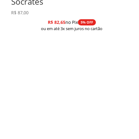
Sócrates
R$
87,00
R$
82,65
no Pix
5% OFF
ou em até 3x sem juros no cartão