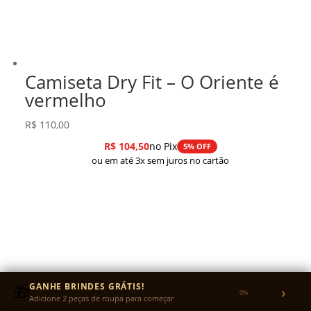
Camiseta Dry Fit – O Oriente é
vermelho
R$
110,00
R$
104,50
no Pix
5% OFF
ou em até 3x sem juros no cartão
🎁
GANHE BRINDES GRÁTIS!
›
0%
Adicione 2 peças de roupa para começar