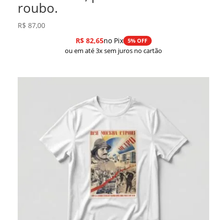
roubo.
R$
87,00
R$
82,65
no Pix
5% OFF
ou em até 3x sem juros no cartão