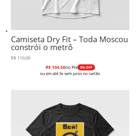
Camiseta Dry Fit – Toda Moscou
constrói o metrô
R$
110,00
R$
104,50
no Pix
5% OFF
ou em até 3x sem juros no cartão