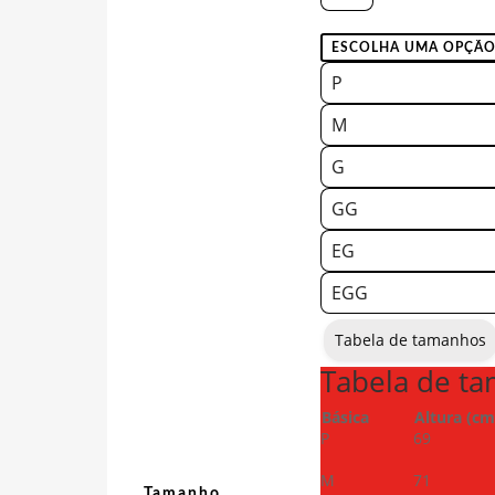
P
M
G
GG
EG
EGG
Tabela de tamanhos
Tabela de t
Básica
Altura (cm
P
69
M
71
Tamanho