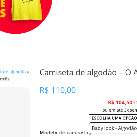
Camiseta de algodão – O A
k de algodão
»
ancês
R$
110,00
R$
104,50
n
ou em até 3x sem
Baby look - Algodão
Modelo de camiseta