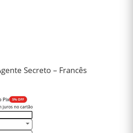
gente Secreto – Francês
o Pix
5% OFF
 juros no cartão