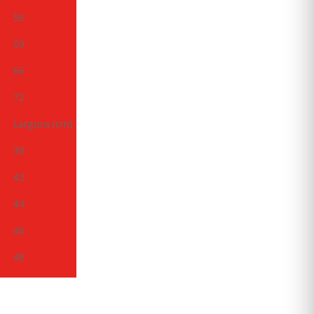
56
59
66
72
Largura (cm)
38
42
44
46
48