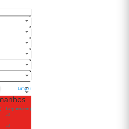
Limpar
amanhos
)
Largura (cm)
50
53