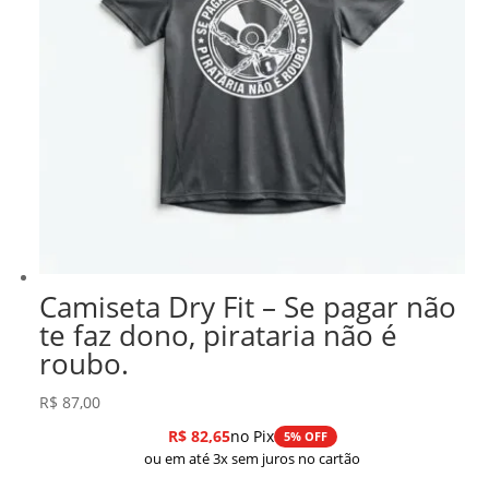
Camiseta Dry Fit – Se pagar não
te faz dono, pirataria não é
roubo.
R$
87,00
R$
82,65
no Pix
5% OFF
ou em até 3x sem juros no cartão