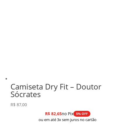
Camiseta Dry Fit – Doutor
Sócrates
R$
87,00
R$
82,65
no Pix
5% OFF
ou em até 3x sem juros no cartão