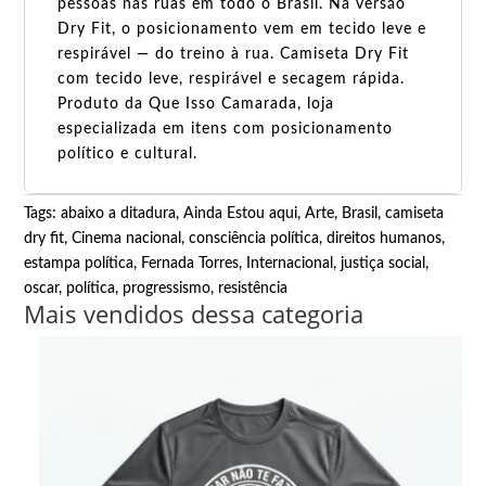
pessoas nas ruas em todo o Brasil. Na versão
Dry Fit, o posicionamento vem em tecido leve e
respirável — do treino à rua. Camiseta Dry Fit
com tecido leve, respirável e secagem rápida.
Produto da Que Isso Camarada, loja
especializada em itens com posicionamento
político e cultural.
Tags:
abaixo a ditadura
,
Ainda Estou aqui
,
Arte
,
Brasil
,
camiseta
dry fit
,
Cinema nacional
,
consciência política
,
direitos humanos
,
estampa política
,
Fernada Torres
,
Internacional
,
justiça social
,
oscar
,
política
,
progressismo
,
resistência
Mais vendidos dessa categoria