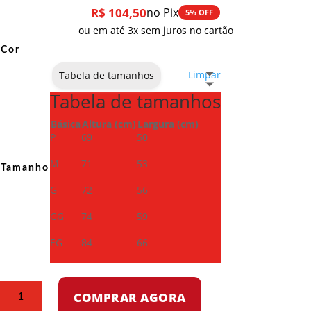
R$
104,50
no Pix
5% OFF
ou em até 3x sem juros no cartão
Cor
Limpar
Tabela de tamanhos
Tabela de tamanhos
Básica
Altura (cm)
Largura (cm)
P
69
50
M
71
53
Tamanho
G
72
56
GG
74
59
EG
84
66
Camiseta
COMPRAR AGORA
Dry