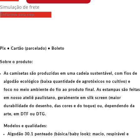
Fit
Simulação de frete
-
Ainda
estou
aqui,
abaixo
a
Pix • Cartão (parcelado) • Boleto
ditadura
quantidade
Sobre o produto:
As camisetas são produzidas em uma cadeia sustentável, com fios de
algodão ecológico
(baixa quantidade de agrotóxicos no cultivo) e
foco no meio ambiente do fio ao produto final. As
estampas
são feitas
em nosso ateliê paulistano, geralmente em
silk screen
(maior
durabilidade do desenho, das cores e do toque) ou, dependendo da
arte, em
DTF
ou
DTG
.
Modelos e qualidades:
Algodão 30.1 penteado (básica/baby look):
macio, respirável e