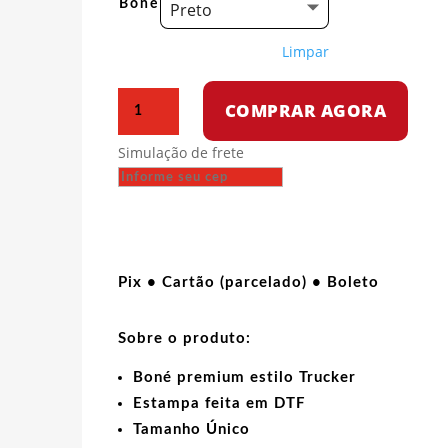
Boné
Preto
Limpar
Boné
COMPRAR AGORA
Trucker
-
Simulação de frete
Programe
como
uma
garota
quantidade
Pix • Cartão (parcelado) • Boleto
Sobre o produto:
Boné premium estilo Trucker
Estampa feita em DTF
Tamanho Único