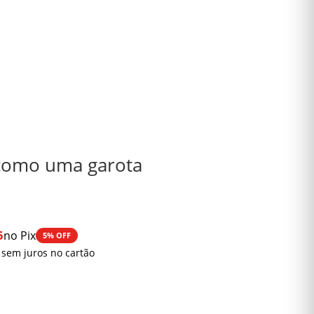
como uma garota
5
no Pix
5% OFF
 sem juros no cartão