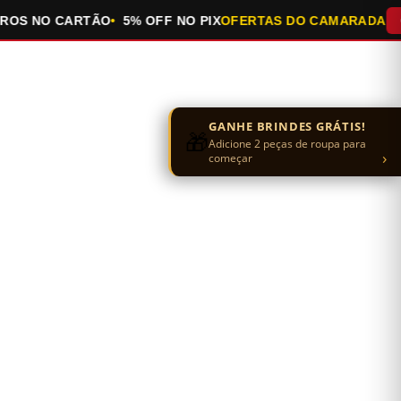
 NO CARTÃO
5% OFF NO PIX
OFERTAS DO CAMARADA
QUEI
GANHE BRINDES GRÁTIS!
🎁
Adicione 2 peças de roupa para
›
começar