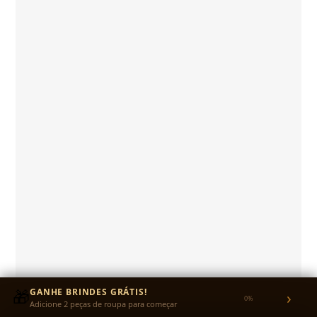
🎁
GANHE BRINDES GRÁTIS!
›
0%
Adicione 2 peças de roupa para começar