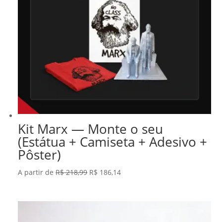
Kit Marx — Monte o seu
(Estátua + Camiseta + Adesivo +
Pôster)
O
O
A partir de
R$
218,99
R$
186,14
preço
preço
original
atual
era:
é: