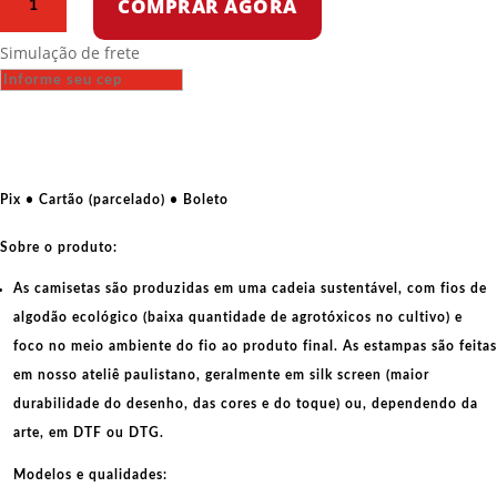
COMPRAR AGORA
Oversized
-
Simulação de frete
Pirâmide
do
sistema
Capitalista
quantidade
Pix • Cartão (parcelado) • Boleto
Sobre o produto:
As camisetas são produzidas em uma cadeia sustentável, com fios de
algodão ecológico
(baixa quantidade de agrotóxicos no cultivo) e
foco no meio ambiente do fio ao produto final. As
estampas
são feitas
em nosso ateliê paulistano, geralmente em
silk screen
(maior
durabilidade do desenho, das cores e do toque) ou, dependendo da
arte, em
DTF
ou
DTG
.
Modelos e qualidades: