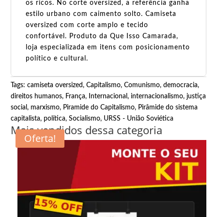
os ricos. No corte oversized, a referência ganha
estilo urbano com caimento solto. Camiseta
oversized com corte amplo e tecido
confortável. Produto da Que Isso Camarada,
loja especializada em itens com posicionamento
político e cultural.
Tags:
camiseta oversized
,
Capitalismo
,
Comunismo
,
democracia
,
direitos humanos
,
França
,
Internacional
,
internacionalismo
,
justiça
social
,
marxismo
,
Piramide do Capitalismo
,
Pirâmide do sistema
capitalista
,
política
,
Socialismo
,
URSS - União Soviética
Mais vendidos dessa categoria
Oferta!