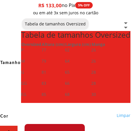
R$
133,00
no Pix
5% OFF
ou em até 3x sem juros no cartão
Tabela de tamanhos Oversized
Tabela de tamanhos Oversized
Oversized
Altura (cm)
Largura (cm)
Manga
P
77
62
26
M
79
64
26
Tamanho
G
81
65
28
GG
83
66
28
EG
85
68
30
Limpar
Cor
Camiseta