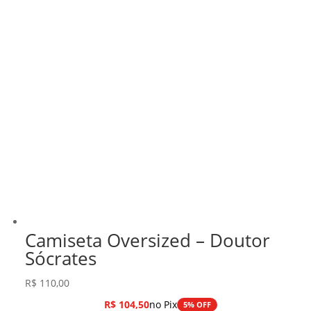
Camiseta Oversized – Doutor
Sócrates
R$
110,00
R$
104,50
no Pix
5% OFF